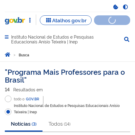
Instituto Nacional de Estudos e Pesquisas
Abrir menu principal de navegação
Educacionais Anísio Teixeira | Inep
Você está aqui:
Página Inicial
Busca
Busca
Programa Mais Professores para o
Brasil
14
Resultado
s
em
todo o
GOV.BR
Instituto Nacional de Estudos e Pesquisas Educacionais Anísio
Teixeira | Inep
Notícias
Todos
(
3
)
(
14
)