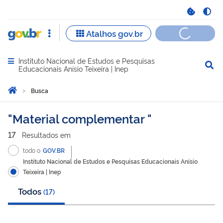
Instituto Nacional de Estudos e Pesquisas
Abrir menu principal de navegação
Educacionais Anísio Teixeira | Inep
Você está aqui:
Página Inicial
Busca
Busca
Material complementar
17
Resultado
s
em
todo o
GOV.BR
Instituto Nacional de Estudos e Pesquisas Educacionais Anísio
Teixeira | Inep
Todos
(
17
)