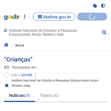
Instituto Nacional de Estudos e Pesquisas
Abrir menu principal de navegação
Educacionais Anísio Teixeira | Inep
Você está aqui:
Página Inicial
Busca
Busca
Crianças
20
Resultado
s
em
todo o
GOV.BR
Instituto Nacional de Estudos e Pesquisas Educacionais Anísio
Teixeira | Inep
Notícias
Todos
(
7
)
(
20
)