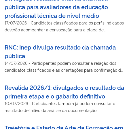
pública para avaliadores da educação
profissional técnica de nível médio
17/07/2026
-
Candidatos classificados para os perfis indicados
deverão acompanhar a convocação para a etapa de
capacitação, que será enviada ao e-mail informado no ato da
inscrição.
RNC: Inep divulga resultado da chamada
pública
14/07/2026
-
Participantes podem consultar a relação dos
candidatos classificados e as orientações para confirmação da
situação e da participação no curso de capacitação
Revalida 2026/1: divulgados o resultado da
primeira etapa e o gabarito definitivo
10/07/2026
-
Participantes também já podem consultar o
resultado definitivo da análise da documentação
comprobatória de conclusão de curso no Sistema Revalida
Trajetória e Estado da Arte da Formação em