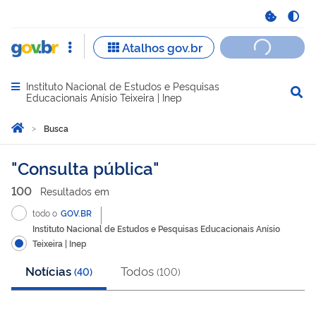
Instituto Nacional de Estudos e Pesquisas
Abrir menu principal de navegação
Educacionais Anísio Teixeira | Inep
Você está aqui:
Página Inicial
Busca
Busca
Consulta pública
100
Resultado
s
em
todo o
GOV.BR
Instituto Nacional de Estudos e Pesquisas Educacionais Anísio
Teixeira | Inep
Notícias
Todos
(
40
)
(
100
)