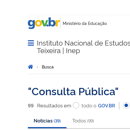
Instituto Nacional de Estudo
Abrir menu principal de navegação
Teixeira | Inep
Você está aqui:
Página Inicial
Busca
Busca
Consulta Pública
Resultado
s
em
todo o
99
GOV.BR
Notícias
Todos
(
39
)
(
99
)