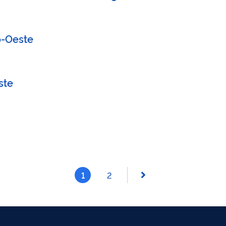
o-Oeste
ste
1
2