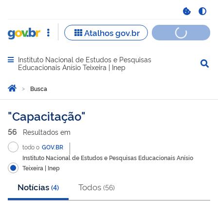
Instituto Nacional de Estudos e Pesquisas
Abrir menu principal de navegação
Educacionais Anísio Teixeira | Inep
Você está aqui:
Página Inicial
Busca
Busca
Capacitação
56
Resultado
s
em
todo o
GOV.BR
Instituto Nacional de Estudos e Pesquisas Educacionais Anísio
Teixeira | Inep
Notícias
Todos
(
4
)
(
56
)