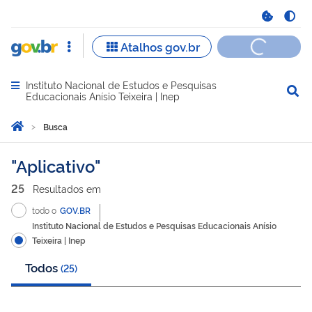
Instituto Nacional de Estudos e Pesquisas
Abrir menu principal de navegação
Educacionais Anísio Teixeira | Inep
Você está aqui:
Página Inicial
Busca
Busca
Aplicativo
25
Resultado
s
em
todo o
GOV.BR
Instituto Nacional de Estudos e Pesquisas Educacionais Anísio
Teixeira | Inep
Todos
(
25
)