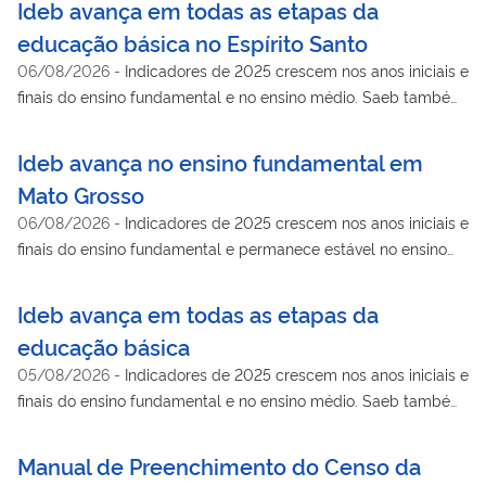
Ideb avança em todas as etapas da
educação básica no Espírito Santo
06/08/2026
-
Indicadores de 2025 crescem nos anos iniciais e
finais do ensino fundamental e no ensino médio. Saeb também
mostra avanço na aprendizagem de língua portuguesa e
matemática
Ideb avança no ensino fundamental em
Mato Grosso
06/08/2026
-
Indicadores de 2025 crescem nos anos iniciais e
finais do ensino fundamental e permanece estável no ensino
médio. Saeb também mostra avanço na aprendizagem de
língua portuguesa e matemática
Ideb avança em todas as etapas da
educação básica
05/08/2026
-
Indicadores de 2025 crescem nos anos iniciais e
finais do ensino fundamental e no ensino médio. Saeb também
mostra avanço na aprendizagem de língua portuguesa e
matemática. MEC vai acompanhar de perto os municípios com
Manual de Preenchimento do Censo da
mais dificuldades