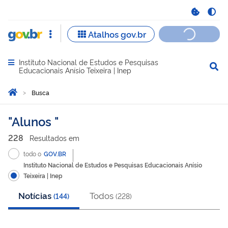
Instituto Nacional de Estudos e Pesquisas
Abrir menu principal de navegação
Educacionais Anísio Teixeira | Inep
Você está aqui:
Página Inicial
Busca
Busca
Alunos
228
Resultado
s
em
todo o
GOV.BR
Instituto Nacional de Estudos e Pesquisas Educacionais Anísio
Teixeira | Inep
Notícias
Todos
(
144
)
(
228
)