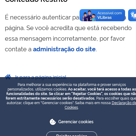
É necessário autenticar para visualizar essa
página. Se você acredita que está recebendo
essa mensagem incorretamente, por favor
contate a
administração do site
.
Ir para a página inicial
Para melhorar a sua experiência na plataforma e prover serviços
personalizados, utilizamos cookies.
Ao aceitar, você terá acesso a todas as
funcionalidades do site. Se clicar em "Rejeitar Cookies", os cookies que nã
forem estritamente necessários serão desativados.
Para escolher quais que
autorizar, clique em "Gerenciar cookies". Saiba mais em nossa
Declaração d
Cookies
.
Gerenciar cookies
Rejeitar cookies