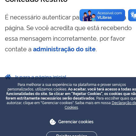
É necessário autenticar para visualizar essa
página. Se você acredita que está recebendo
essa mensagem incorretamente, por favor
contate a
administração do site
.
Ir para a página inicial
Para melhorar a sua experiência na plataforma e prover serviços
personalizados, utilizamos cookies.
Ao aceitar, você terá acesso a todas as
funcionalidades do site. Se clicar em "Rejeitar Cookies", os cookies que nã
forem estritamente necessários serão desativados.
Para escolher quais que
autorizar, clique em "Gerenciar cookies". Saiba mais em nossa
Declaração d
Cookies
.
Gerenciar cookies
Rejeitar cookies