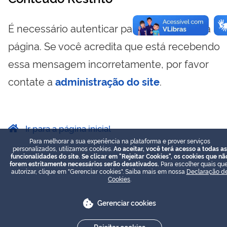
É necessário autenticar para visualizar essa
página. Se você acredita que está recebendo
essa mensagem incorretamente, por favor
contate a
administração do site
.
Ir para a página inicial
Para melhorar a sua experiência na plataforma e prover serviços
personalizados, utilizamos cookies.
Ao aceitar, você terá acesso a todas as
funcionalidades do site. Se clicar em "Rejeitar Cookies", os cookies que nã
forem estritamente necessários serão desativados.
Para escolher quais que
autorizar, clique em "Gerenciar cookies". Saiba mais em nossa
Declaração d
Cookies
.
Gerenciar cookies
Rejeitar cookies