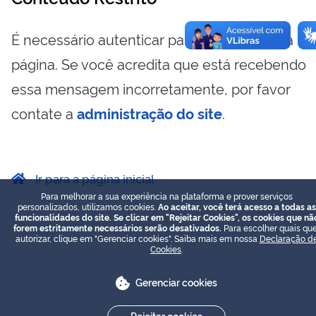
É necessário autenticar para visualizar essa
página. Se você acredita que está recebendo
essa mensagem incorretamente, por favor
contate a
administração do site
.
Ir para a página inicial
Para melhorar a sua experiência na plataforma e prover serviços
personalizados, utilizamos cookies.
Ao aceitar, você terá acesso a todas as
funcionalidades do site. Se clicar em "Rejeitar Cookies", os cookies que nã
forem estritamente necessários serão desativados.
Para escolher quais que
autorizar, clique em "Gerenciar cookies". Saiba mais em nossa
Declaração d
Cookies
.
Gerenciar cookies
Rejeitar cookies