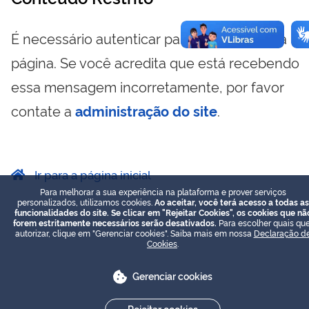
É necessário autenticar para visualizar essa
página. Se você acredita que está recebendo
essa mensagem incorretamente, por favor
contate a
administração do site
.
Ir para a página inicial
Para melhorar a sua experiência na plataforma e prover serviços
personalizados, utilizamos cookies.
Ao aceitar, você terá acesso a todas as
funcionalidades do site. Se clicar em "Rejeitar Cookies", os cookies que nã
forem estritamente necessários serão desativados.
Para escolher quais que
autorizar, clique em "Gerenciar cookies". Saiba mais em nossa
Declaração d
Cookies
.
Gerenciar cookies
Rejeitar cookies