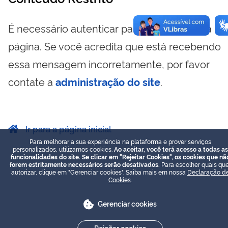
É necessário autenticar para visualizar essa
página. Se você acredita que está recebendo
essa mensagem incorretamente, por favor
contate a
administração do site
.
Ir para a página inicial
Para melhorar a sua experiência na plataforma e prover serviços
personalizados, utilizamos cookies.
Ao aceitar, você terá acesso a todas as
funcionalidades do site. Se clicar em "Rejeitar Cookies", os cookies que nã
forem estritamente necessários serão desativados.
Para escolher quais que
autorizar, clique em "Gerenciar cookies". Saiba mais em nossa
Declaração d
Cookies
.
Gerenciar cookies
Rejeitar cookies