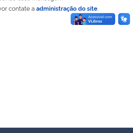
vor contate a
administração do site
.