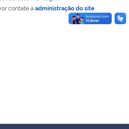
vor contate a
administração do site
.