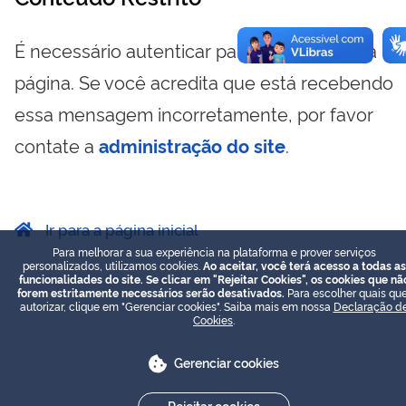
É necessário autenticar para visualizar essa
página. Se você acredita que está recebendo
essa mensagem incorretamente, por favor
contate a
administração do site
.
Ir para a página inicial
Para melhorar a sua experiência na plataforma e prover serviços
personalizados, utilizamos cookies.
Ao aceitar, você terá acesso a todas as
funcionalidades do site. Se clicar em "Rejeitar Cookies", os cookies que nã
forem estritamente necessários serão desativados.
Para escolher quais que
autorizar, clique em "Gerenciar cookies". Saiba mais em nossa
Declaração d
Cookies
.
Gerenciar cookies
Rejeitar cookies