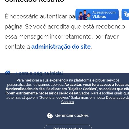
É necessário autenticar para visualizar essa
página. Se você acredita que está recebendo
essa mensagem incorretamente, por favor
contate a
administração do site
.
Ir para a página inicial
Para melhorar a sua experiência na plataforma e prover serviços
personalizados, utilizamos cookies.
Ao aceitar, você terá acesso a todas as
funcionalidades do site. Se clicar em "Rejeitar Cookies", os cookies que nã
forem estritamente necessários serão desativados.
Para escolher quais que
autorizar, clique em "Gerenciar cookies". Saiba mais em nossa
Declaração d
Cookies
.
Gerenciar cookies
Rejeitar cookies