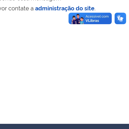
vor contate a
administração do site
.