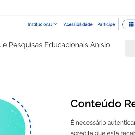
s e Pesquisas Educacionais Anísio
Conteúdo Re
É necessário autenticar
acredita que está re