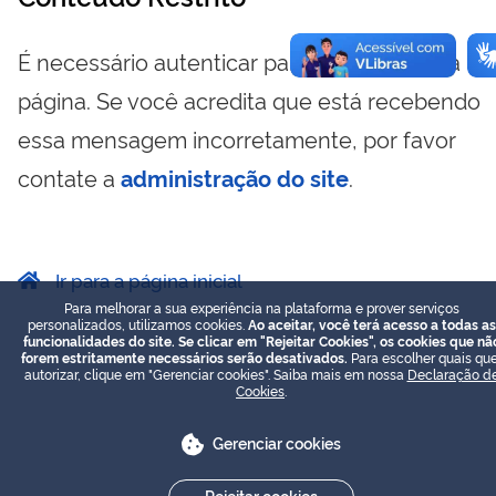
É necessário autenticar para visualizar essa
página. Se você acredita que está recebendo
essa mensagem incorretamente, por favor
contate a
administração do site
.
Ir para a página inicial
Para melhorar a sua experiência na plataforma e prover serviços
personalizados, utilizamos cookies.
Ao aceitar, você terá acesso a todas as
funcionalidades do site. Se clicar em "Rejeitar Cookies", os cookies que nã
forem estritamente necessários serão desativados.
Para escolher quais que
autorizar, clique em "Gerenciar cookies". Saiba mais em nossa
Declaração d
Cookies
.
Gerenciar cookies
Rejeitar cookies