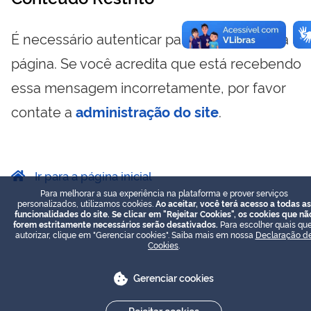
É necessário autenticar para visualizar essa
página. Se você acredita que está recebendo
essa mensagem incorretamente, por favor
contate a
administração do site
.
Ir para a página inicial
Para melhorar a sua experiência na plataforma e prover serviços
personalizados, utilizamos cookies.
Ao aceitar, você terá acesso a todas as
funcionalidades do site. Se clicar em "Rejeitar Cookies", os cookies que nã
forem estritamente necessários serão desativados.
Para escolher quais que
autorizar, clique em "Gerenciar cookies". Saiba mais em nossa
Declaração d
Cookies
.
Gerenciar cookies
Rejeitar cookies