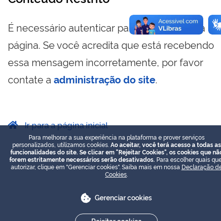
É necessário autenticar para visualizar essa
página. Se você acredita que está recebendo
essa mensagem incorretamente, por favor
contate a
administração do site
.
Ir para a página inicial
Para melhorar a sua experiência na plataforma e prover serviços
personalizados, utilizamos cookies.
Ao aceitar, você terá acesso a todas as
funcionalidades do site. Se clicar em "Rejeitar Cookies", os cookies que nã
forem estritamente necessários serão desativados.
Para escolher quais que
autorizar, clique em "Gerenciar cookies". Saiba mais em nossa
Declaração d
Cookies
.
Gerenciar cookies
Rejeitar cookies