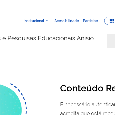
s e Pesquisas Educacionais Anísio
Conteúdo Re
É necessário autenticar
acredita que está re