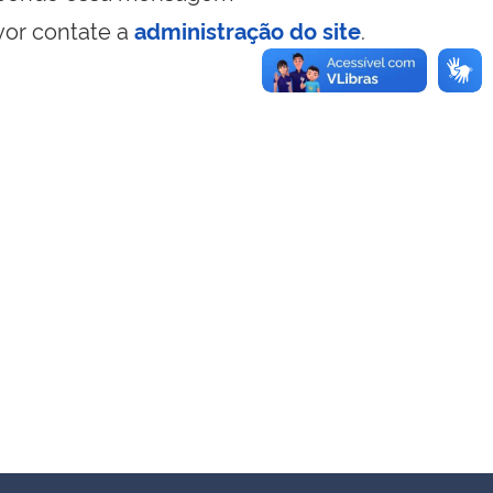
vor contate a
administração do site
.