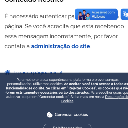
É necessário autenticar para visualizar essa
página. Se você acredita que está recebendo
essa mensagem incorretamente, por favor
contate a
administração do site
.
Ir para a página inicial
Para melhorar a sua experiência na plataforma e prover serviços
personalizados, utilizamos cookies.
Ao aceitar, você terá acesso a todas as
funcionalidades do site. Se clicar em "Rejeitar Cookies", os cookies que nã
forem estritamente necessários serão desativados.
Para escolher quais que
autorizar, clique em "Gerenciar cookies". Saiba mais em nossa
Declaração d
Cookies
.
Gerenciar cookies
Rejeitar cookies