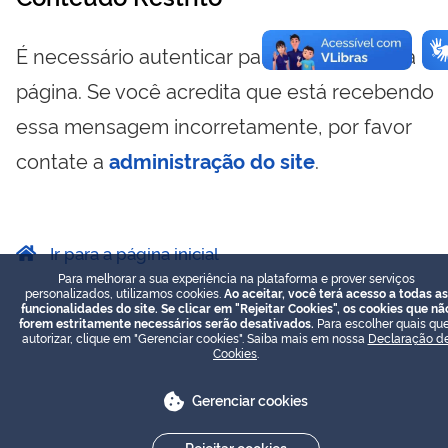
É necessário autenticar para visualizar essa
página. Se você acredita que está recebendo
essa mensagem incorretamente, por favor
contate a
administração do site
.
Ir para a página inicial
Para melhorar a sua experiência na plataforma e prover serviços
personalizados, utilizamos cookies.
Ao aceitar, você terá acesso a todas as
funcionalidades do site. Se clicar em "Rejeitar Cookies", os cookies que nã
forem estritamente necessários serão desativados.
Para escolher quais que
autorizar, clique em "Gerenciar cookies". Saiba mais em nossa
Declaração d
Cookies
.
Gerenciar cookies
Rejeitar cookies