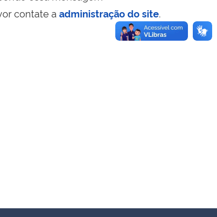
vor contate a
administração do site
.