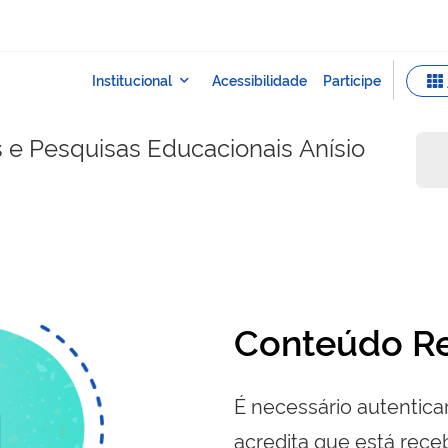
s e Pesquisas Educacionais Anísio
Conteúdo Re
É necessário autenticar
acredita que está re