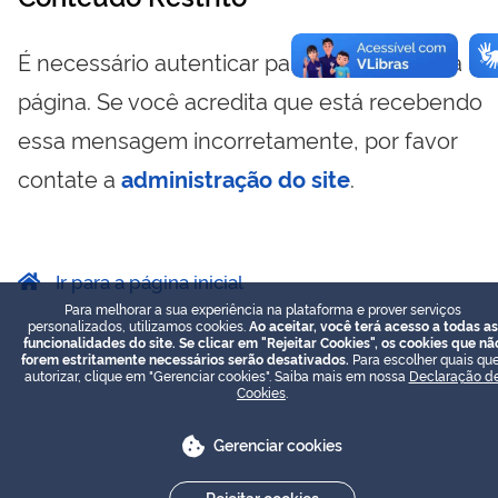
É necessário autenticar para visualizar essa
página. Se você acredita que está recebendo
essa mensagem incorretamente, por favor
contate a
administração do site
.
Ir para a página inicial
Para melhorar a sua experiência na plataforma e prover serviços
personalizados, utilizamos cookies.
Ao aceitar, você terá acesso a todas as
funcionalidades do site. Se clicar em "Rejeitar Cookies", os cookies que nã
forem estritamente necessários serão desativados.
Para escolher quais que
autorizar, clique em "Gerenciar cookies". Saiba mais em nossa
Declaração d
Cookies
.
Gerenciar cookies
Rejeitar cookies