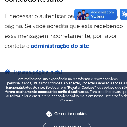
É necessário autenticar para visualizar essa
página. Se você acredita que está recebendo
essa mensagem incorretamente, por favor
contate a
administração do site
.
Ir para a página inicial
Para melhorar a sua experiência na plataforma e prover serviços
personalizados, utilizamos cookies.
Ao aceitar, você terá acesso a todas as
funcionalidades do site. Se clicar em "Rejeitar Cookies", os cookies que nã
forem estritamente necessários serão desativados.
Para escolher quais que
autorizar, clique em "Gerenciar cookies". Saiba mais em nossa
Declaração d
Cookies
.
Gerenciar cookies
Rejeitar cookies