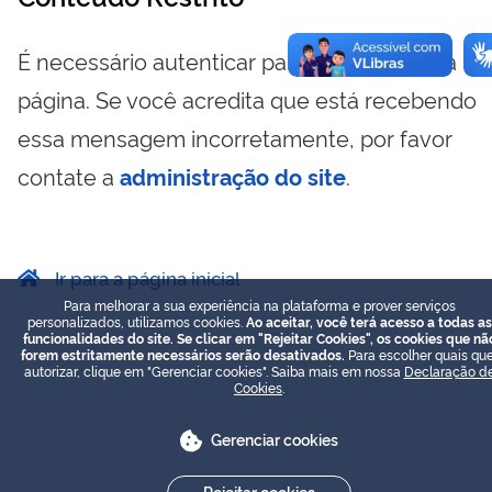
É necessário autenticar para visualizar essa
página. Se você acredita que está recebendo
essa mensagem incorretamente, por favor
contate a
administração do site
.
Ir para a página inicial
Para melhorar a sua experiência na plataforma e prover serviços
personalizados, utilizamos cookies.
Ao aceitar, você terá acesso a todas as
funcionalidades do site. Se clicar em "Rejeitar Cookies", os cookies que nã
forem estritamente necessários serão desativados.
Para escolher quais que
autorizar, clique em "Gerenciar cookies". Saiba mais em nossa
Declaração d
Cookies
.
Gerenciar cookies
Rejeitar cookies