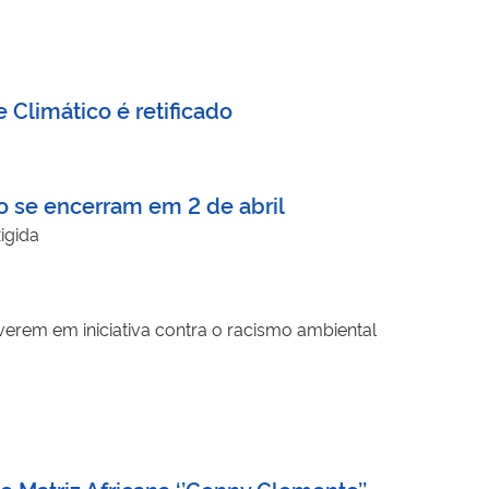
Climático é retificado
o se encerram em 2 de abril
igida
everem em iniciativa contra o racismo ambiental
e Matriz Africana ‘’Genny Clemente’’