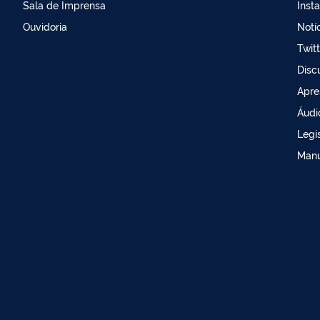
Sala de Imprensa
Inst
Ouvidoria
Notí
Twit
Disc
Apre
Áudi
Legi
Manu