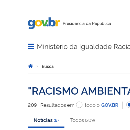
Ministério da Igualdade Racia
Abrir menu principal de navegação
Você está aqui:
Página Inicial
Busca
Busca
RACISMO AMBIENT
Resultado
s
em
todo o
209
GOV.BR
Notícias
Todos
(
6
)
(
209
)