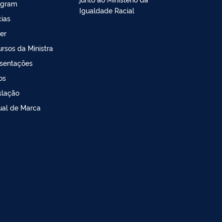
agram
Igualdade Racial
cias
ter
ursos da Ministra
sentações
os
slação
al de Marca