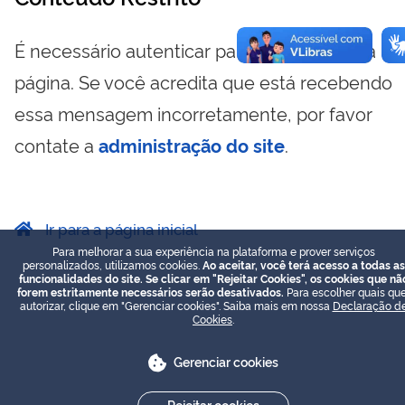
É necessário autenticar para visualizar essa
página. Se você acredita que está recebendo
essa mensagem incorretamente, por favor
contate a
administração do site
.
Ir para a página inicial
Para melhorar a sua experiência na plataforma e prover serviços
personalizados, utilizamos cookies.
Ao aceitar, você terá acesso a todas as
funcionalidades do site. Se clicar em "Rejeitar Cookies", os cookies que nã
forem estritamente necessários serão desativados.
Para escolher quais que
autorizar, clique em "Gerenciar cookies". Saiba mais em nossa
Declaração d
Cookies
.
Gerenciar cookies
Rejeitar cookies