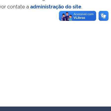
vor contate a
administração do site
.