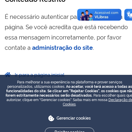
É necessário autenticar para visualizar essa
página. Se você acredita que está recebendo
essa mensagem incorretamente, por favor
contate a
administração do site
.
Ir para a página inicial
Para melhorar a sua experiência na plataforma e prover serviços
personalizados, utilizamos cookies.
Ao aceitar, você terá acesso a todas as
funcionalidades do site. Se clicar em "Rejeitar Cookies", os cookies que nã
forem estritamente necessários serão desativados.
Para escolher quais que
autorizar, clique em "Gerenciar cookies". Saiba mais em nossa
Declaração d
Cookies
.
Gerenciar cookies
Rejeitar cookies