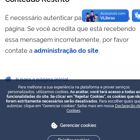
É necessário autenticar para visualizar essa
página. Se você acredita que está recebendo
essa mensagem incorretamente, por favor
contate a
administração do site
.
Ir para a página inicial
Para melhorar a sua experiência na plataforma e prover serviços
personalizados, utilizamos cookies.
Ao aceitar, você terá acesso a todas as
funcionalidades do site. Se clicar em "Rejeitar Cookies", os cookies que nã
forem estritamente necessários serão desativados.
Para escolher quais que
autorizar, clique em "Gerenciar cookies". Saiba mais em nossa
Declaração d
Cookies
.
Gerenciar cookies
Rejeitar cookies