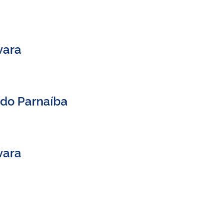
vara
 do Parnaíba
vara