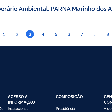
orário Ambiental: PARNA Marinho dos 
1
2
3
4
5
6
7
...
9
ACESSO À
COMPOSIÇÃO
CEN
INFORMAÇÃO
CO
ão -
Institucional
Presidência
Víde