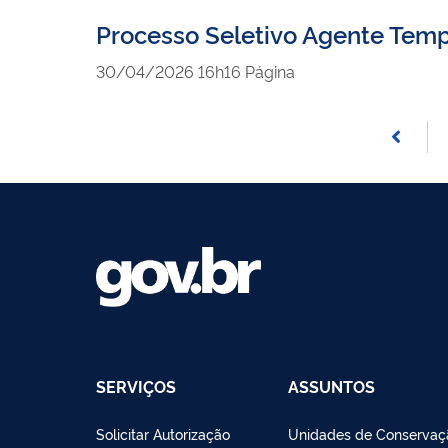
Processo Seletivo Agente Temp
publicado
30/04/2026
16h16
Página
SERVIÇOS
ASSUNTOS
Solicitar Autorização
Unidades de Conservaç