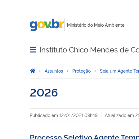
Instituto Chico Mendes de C
Abrir menu principal de navegação
Você está aqui:
Página Inicial
Assuntos
Proteção
Seja um Agente Te
2026
Publicado em
12/01/2021 09h49
Atualizado em
2
Processo Seletivo Agente Temp