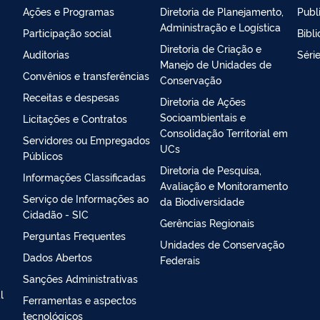
Ações e Programas
Diretoria de Planejamento,
Publ
Administração e Logística
Participação social
Bibl
Diretoria de Criação e
Auditorias
Séri
Manejo de Unidades de
Convênios e transferências
Conservação
Receitas e despesas
Diretoria de Ações
Socioambientais e
Licitações e Contratos
Consolidação Territorial em
Servidores ou Empregados
UCs
Públicos
Diretoria de Pesquisa,
Informações Classificadas
Avaliação e Monitoramento
Serviço de Informações ao
da Biodiversidade
Cidadão - SIC
Gerências Regionais
Perguntas Frequentes
Unidades de Conservação
Dados Abertos
Federais
Sanções Administrativas
l
Ferramentas e aspectos
tecnológicos