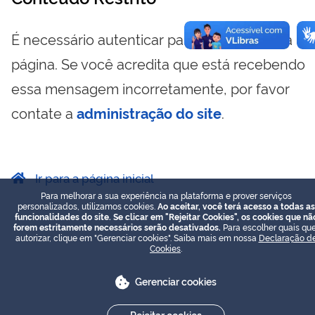
É necessário autenticar para visualizar essa
página. Se você acredita que está recebendo
essa mensagem incorretamente, por favor
contate a
administração do site
.
Ir para a página inicial
Para melhorar a sua experiência na plataforma e prover serviços
personalizados, utilizamos cookies.
Ao aceitar, você terá acesso a todas as
funcionalidades do site. Se clicar em "Rejeitar Cookies", os cookies que nã
forem estritamente necessários serão desativados.
Para escolher quais que
autorizar, clique em "Gerenciar cookies". Saiba mais em nossa
Declaração d
Cookies
.
Gerenciar cookies
Rejeitar cookies