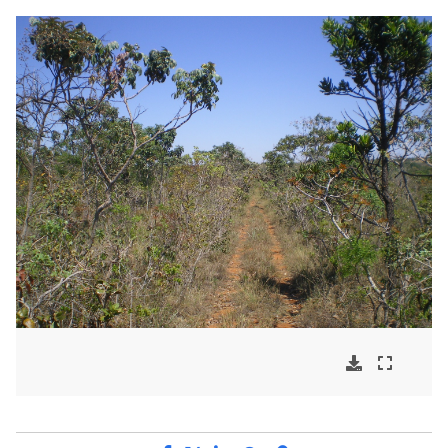
Compartilhe por Facebook
Compartilhe por Twitter
Compartilhe por LinkedI
Compartilhe por Wha
link para Copiar pa