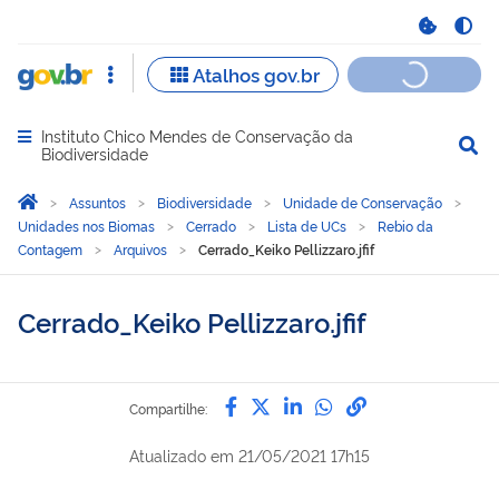
Instituto Chico Mendes de Conservação da
Abrir menu principal de navegação
Biodiversidade
Você está aqui:
Página Inicial
Assuntos
Biodiversidade
Unidade de Conservação
Unidades nos Biomas
Cerrado
Lista de UCs
Rebio da
Contagem
Arquivos
Cerrado_Keiko Pellizzaro.jfif
Cerrado_Keiko Pellizzaro.jfif
Compartilhe por Facebook
Compartilhe por Twitter
Compartilhe por Lin
Compartilhe por
link para Copi
Compartilhe:
Atualizado em
21/05/2021 17h15