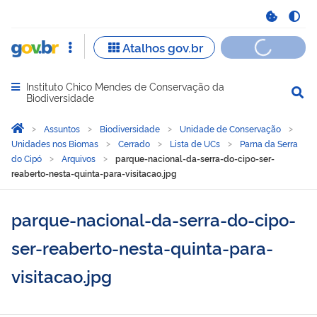
Instituto Chico Mendes de Conservação da
Abrir menu principal de navegação
Biodiversidade
Você está aqui:
Página Inicial
Assuntos
Biodiversidade
Unidade de Conservação
Unidades nos Biomas
Cerrado
Lista de UCs
Parna da Serra
do Cipó
Arquivos
parque-nacional-da-serra-do-cipo-ser-
reaberto-nesta-quinta-para-visitacao.jpg
parque-nacional-da-serra-do-cipo-
ser-reaberto-nesta-quinta-para-
visitacao.jpg