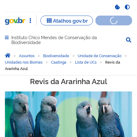
Instituto Chico Mendes de Conservação da
Abrir menu principal de navegação
Biodiversidade
Você está aqui:
Página Inicial
Assuntos
Biodiversidade
Unidade de Conservação
Unidades nos Biomas
Caatinga
Lista de UCs
Revis da
Ararinha Azul
Revis da Ararinha Azul
Revis da Ararinha Azul