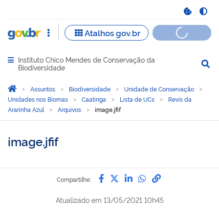
Instituto Chico Mendes de Conservação da
Abrir menu principal de navegação
Biodiversidade
Você está aqui:
Página Inicial
Assuntos
Biodiversidade
Unidade de Conservação
Unidades nos Biomas
Caatinga
Lista de UCs
Revis da
Ararinha Azul
Arquivos
image.jfif
image.jfif
Compartilhe por Facebook
Compartilhe por Twitter
Compartilhe por Lin
Compartilhe por
link para Copi
Compartilhe:
Atualizado em
13/05/2021 10h45