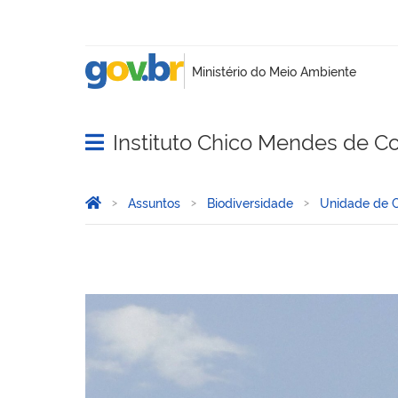
Instituto Chico Mendes de C
Abrir menu principal de navegação
Você está aqui:
Página Inicial
Assuntos
Biodiversidade
Unidade de 
Parna do Pico da Neblina