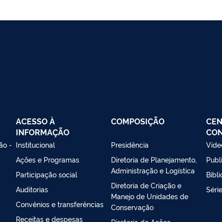
ACESSO À
COMPOSIÇÃO
CEN
INFORMAÇÃO
CO
ão -
Institucional
Presidência
Víde
Ações e Programas
Diretoria de Planejamento,
Publ
Administração e Logística
Participação social
Bibl
Diretoria de Criação e
Auditorias
Séri
Manejo de Unidades de
Convênios e transferências
Conservação
Receitas e despesas
Diretoria de Ações