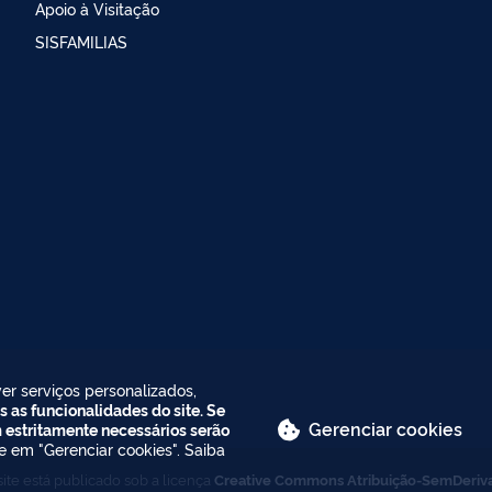
Apoio à Visitação
SISFAMILIAS
er serviços personalizados,
s as funcionalidades do site. Se
Gerenciar cookies
m estritamente necessários serão
ue em "Gerenciar cookies". Saiba
ite está publicado sob a licença
Creative Commons Atribuição-SemDeriv