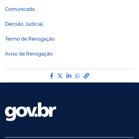
Comunicado
Decisão Judicial
Termo de Revogação
Aviso de Revogação
Compartilhe por Facebook
Compartilhe por Twitter
Compartilhe por LinkedI
Compartilhe por Wha
link para Copiar pa