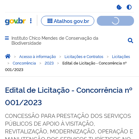
Instituto Chico Mendes de Conservação da
Abrir menu principal de navegação
Biodiversidade
Você está aqui:
Página Inicial
Acesso à informação
Licitações e Contratos
Licitações
Concorrência
2023
Edital de Licitação - Concorrência nº
001/2023
Edital de Licitação - Concorrência nº
001/2023
CONCESSÃO PARA PRESTAÇÃO DOS SERVIÇOS
PÚBLICOS DE APOIO À VISITAÇÃO,
REVITALIZAÇÃO, MODERNIZAÇÃO, OPERAÇÃO E
MANUTENÇÃO DOS SERVIÇOS TURÍSTICOS NO