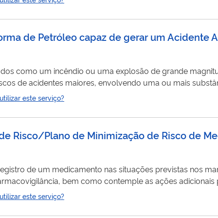
latórios parciais e dos relatórios finais das pesquisas (qu
forma de Petróleo capaz de gerar um Acidente 
erados como um incêndio ou uma explosão de grande magnit
riscos de acidentes maiores, envolvendo uma ou mais substâ
eio ambiente a perigo de consequências imediatas, de médio
ilizar este serviço?
re capaz de gerar um acidente ampliado, devem ser comuni
de Risco/Plano de Minimização de Risco de M
egistro de um medicamento nas situações previstas nos mar
Farmacovigilância, bem como contemple as ações adicionais 
 que couber. Especial atenção e rigor deve ser dado na el
ilizar este serviço?