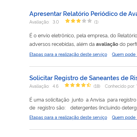
Apresentar Relatório Periódico de Av
Avaliação:
3.0
(
1
)
É o envio eletrônico, pela empresa, do Relatóri
adversos recebidas, além da
avaliação
do perfi
medicamentos e a data que o relatório deve ser apresentado. A complementação: O código de assu
Etapas para a realização deste serviço
Quem pode ut
Relatório Periódico de
Avaliação
Benefício-
Ris
Solicitar Registro de Saneantes de Ri
Avaliação:
4.6
(
18
)
Conhecido por:
de registro são: detergentes (incluindo detergente enzimático para uso hospitalar) e congêneres (produtos corrosivos);
desinfetantes (destinados ao uso geral, à indús
Etapas para a realização deste serviço
Quem pode ut
piscinas e água para consumo, a lactários, a amb