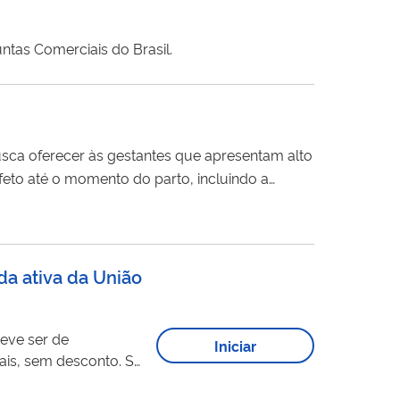
ntas Comerciais do Brasil.
busca oferecer às gestantes que apresentam alto
to até o momento do parto, incluindo a
alizadas por equipe interdisciplinar de saúde e
da ativa da União
deve ser de
Iniciar
s, sem desconto. Se
 bem ofertado for