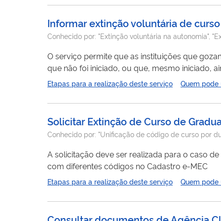
Informar extinção voluntária de curs
Conhecido por:
"Extinção voluntária na autonomia", "E
O serviço permite que as instituições que go
que não foi iniciado, ou que, mesmo iniciado, 
Para solicitar o serviço, deve ser utilizado o fl
Etapas para a realização deste serviço
Quem pode ut
disponibilizado de acordo com o Calendário Reg
Solicitar Extinção de Curso de Gradu
Conhecido por:
"Unificação de código de curso por dup
A solicitação deve ser realizada para o caso 
com diferentes códigos no Cadastro e-MEC
Etapas para a realização deste serviço
Quem pode ut
Consultar documentos de Agência Cla