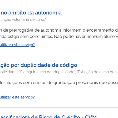
o no âmbito da autonomia
xtinção voluntária de curso"
zam de prerrogativa de autonomia informem o encerramento d
ainda esteja sem concluintes. Não pode haver nenhum aluno 
uxo processual de “
Extinção
Voluntária de Curso na Autonomi
ilizar este serviço?
ulatório do ano corrente.
ação por duplicidade de código
licidade", "Extinguir curso por duplicidade", "Extinção de curso pres
de Instituições com cursos de graduação presenciais que po
ilizar este serviço?
ssificadora de Risco de Crédito - CVM