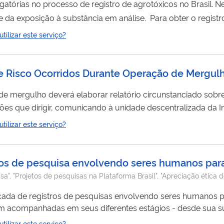
atórias no processo de registro de agrotóxicos no Brasil. Ne
substância em análise. Para obter o registro no Brasil, o
órgãos do governo federal: Ministério da Agricultura, Pecuá
ilizar este serviço?
 dos Recursos Naturais Renováveis (IBAMA) e Agência Nacional
 Risco Ocorridos Durante Operação de Mergulho
 mergulho deverá elaborar relatório circunstanciado sobre
es que dirigir, comunicando à unidade descentralizada da 
ilizar este serviço?
tos de pesquisa envolvendo seres humanos para
isa", "Projetos de pesquisas na Plataforma Brasil", "Apreciação étic
ficada de registros de pesquisas envolvendo seres humanos 
m acompanhadas em seus diferentes estágios - desde sua s
sa (CEP) e/ou pela Conep, quando necessário – possibilitando
ilizar este serviço?