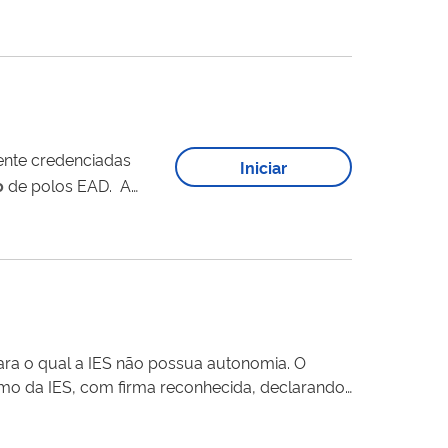
escritura pública. ...
mente credenciadas
Iniciar
o
de polos EAD. A
a IES, em
conformidade com o que dispõe o artigo 16, do Decreto n° 9.057/2017 e o artigo 17, da Portaria Normativa MEC n° 11/2017. Para...
ra o qual a IES não possua autonomia. O
mo da IES, com firma reconhecida, declarando