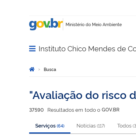
Instituto Chico Mendes de C
Abrir menu principal de navegação
Você está aqui:
Página Inicial
Busca
Busca
Avaliação do risco 
Resultado
s
em
todo o
GOV.BR
37590
Serviços
Notícias
Todos
(
64
)
(
117
)
(