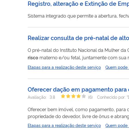
Registro, alteração e Extinção de Em
Sistema integrado que permite a abertura, fech
Realizar consulta de pré-natal de alto
O pré-natal do Instituto Nacional da Mulher da
risco
materno e/ou fetal, juntamente com sua 
consulta pós-parto. O Instituto oferece atenção
Etapas para a realização deste serviço
Quem pode ut
grupos educativos/curso de gestante voltados 
Oferecer dação em pagamento para ext
Avaliação:
3.8
(
6
)
Conhecido por:
"
Oferecer bem imóvel, como pagamento, para débi
propriedade do devedor, livre de ônus e abrange
a dívida for maior que o valor do bem imóvel 
Etapas para a realização deste serviço
Quem pode ut