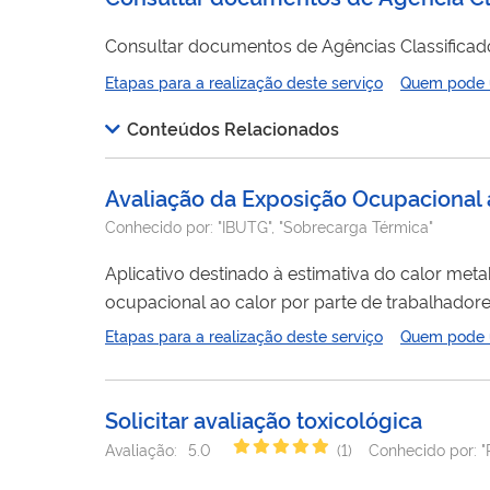
Consultar documentos de Agências Classifica
Etapas para a realização deste serviço
Quem pode ut
Conteúdos Relacionados
Avaliação da Exposição Ocupacional 
Conhecido por:
"IBUTG", "Sobrecarga Térmica"
Aplicativo destinado à estimativa do calor meta
ocupacional ao calor por parte de trabalhador
Etapas para a realização deste serviço
Quem pode ut
Solicitar avaliação toxicológica
Avaliação:
5.0
(
1
)
Conhecido por:
"