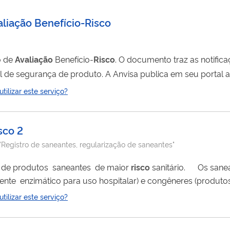
aliação Benefício-Risco
o de
Avaliação
Benefício-
Risco
. O documento traz as notific
l de segurança de produto. A Anvisa publica em seu portal a 
nto a ser utilizado é o 11818 -
ilizar este serviço?
co
sco 2
"Registro de saneantes, regularização de saneantes"
É uma solicitação junto a Anvisa para registro de produtos saneantes de maior
risco
sanitário. Os saneantes que precisam
tria de alimentos e afins, para aplicação em roupas e tecidos
ilizar este serviço?
ientes...