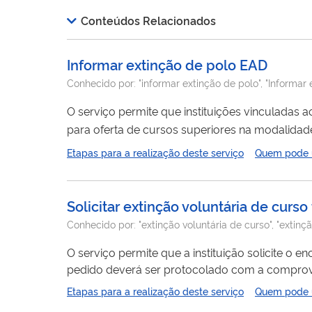
avaliado em valor superior à dívida consolidada
Conteúdos Relacionados
Informar extinção de polo EAD
Conhecido por:
"informar extinção de polo", "Informar
O serviço permite que instituições vinculadas a
para oferta de cursos superiores na modalidad
extinção
acarretará a desvinculação do polo a
Etapas para a realização deste serviço
Quem pode ut
Solicitar extinção voluntária de curs
Conhecido por:
"extinção voluntária de curso", "extinç
O serviço permite que a instituição solicite o
pedido deverá ser protocolado com a comprov
a ausência de oferta ou a interrupção da oferta
Etapas para a realização deste serviço
Quem pode ut