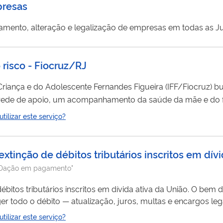
presas
amento, alteração e legalização de empresas em todas as Ju
 risco - Fiocruz/RJ
 Criança e do Adolescente Fernandes Figueira (IFF/Fiocruz) 
rede de apoio, um acompanhamento da saúde da mãe e do fe
 humanizada e qualificada através de consultas individuais re
ilizar este serviço?
para...
inção de débitos tributários inscritos em dívi
Dação em pagamento"
tos tributários inscritos em dívida ativa da União. O bem 
r todo o débito — atualização, juros, multas e encargos legai
ofertado, poderá complementar a diferença em dinheiro. Se o
ilizar este serviço?