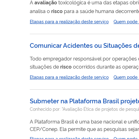
A
avaliação
toxicológica é uma das etapas obrig
analisa o
risco
para a saúde humana decorrente da exposição à 
agrotóxico deve passar pela
avaliação
de três 
Etapas para a realização deste serviço
Quem pode ut
(MAPA), Instituto Brasileiro do Meio Ambiente e
Comunicar Acidentes ou Situações de
Todo empregador responsável por operações de
situações de
risco
ocorridos durante as operaçõ
Etapas para a realização deste serviço
Quem pode ut
Submeter na Plataforma Brasil proje
Conhecido por:
"Avaliação Ética de projetos de pesqu
A Plataforma Brasil é uma base nacional e uni
CEP/Conep. Ela permite que as pesquisas seja
aprovação final pelo Comitê de Ética em Pesqui
Etapas para a realização deste serviço
Quem pode ut