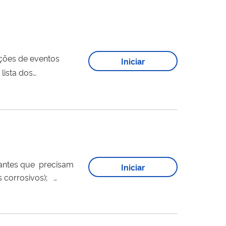
ações de eventos
Iniciar
lista dos
Iniciar
, para tratamento de