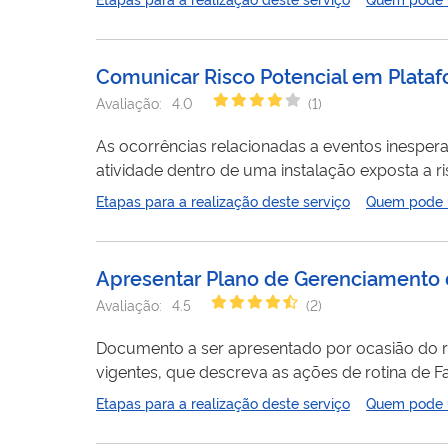
acompanhamento da fase de campo, o envio de re
Plataforma...
Comunicar Risco Potencial em Plata
Avaliação:
4.0
(
1
)
As ocorrências relacionadas a eventos inesp
atividade dentro de uma instalação exposta a 
exponha os trabalhadores, a população ou o m
Etapas para a realização deste serviço
Quem pode ut
caracterizando um
risco
potencial que conside
descentralizada da...
Apresentar Plano de Gerenciamento 
Avaliação:
4.5
(
2
)
Documento a ser apresentado por ocasião do r
vigentes, que descreva as ações de rotina de 
minimização de riscos de cada medicamento, no
Etapas para a realização deste serviço
Quem pode ut
Gerenciamento de
Risco