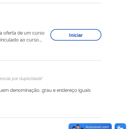
a oferta de um curso
Iniciar
vinculado ao curso.
a” do Sistema e-MEC,
encial por duplicidade"
ssuem denominação, grau e endereço iguais