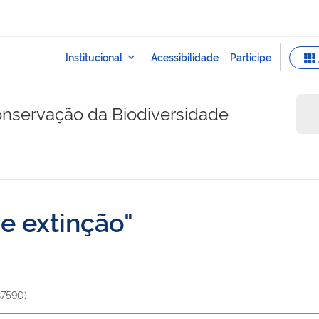
onservação da Biodiversidade
de extinção
37590
)