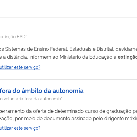
, deverá renunciar ao ressarcimento da diferença por meio de 
 extinção EAD"
os Sistemas de Ensino Federal, Estaduais e Distrital, devida
e a distância, informem ao Ministério da Educação a
extinçã
os cursos, e deverá constar de ato de
extinção
expedido pel
ilizar este serviço?
o fora do âmbito da autonomia
ão voluntária fora da autonomia"
 encerramento da oferta de determinado curso de graduação pa
ação, por meio de documento assinado pelo dirigente máxi
 efetiva de aulas, nos termos do Decreto nº 9.235/2017.
ilizar este serviço?