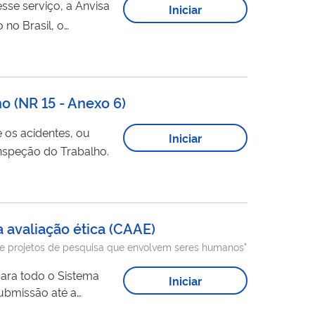
sse serviço, a Anvisa
Iniciar
ria e Abastecimento
 de Vigilância...
 (NR 15 - Anexo 6)
 os acidentes, ou
Iniciar
Inspeção do Trabalho.
 avaliação ética
(
CAAE
)
a de projetos de pesquisa que envolvem seres humanos"
para todo o Sistema
Iniciar
ubmissão até a
, inclusive, o