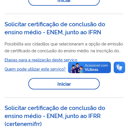
ainda, evitar gastos com o envio de correspondência postal.
Solicitar certificação de conclusão do
ensino médio - ENEM, junto ao IFRN
Possibilita aos cidadãos que selecionaram a opção de emissão
de certificado de conclusão do ensino médio, na inscrição do
ENEM
, emitir um certificado.
Etapas para a realização deste serviço
Quem pode utilizar este serviço?
Iniciar
Solicitar certificação de conclusão do
ensino médio - ENEM, junto ao IFRR
(
certenemifrr
)