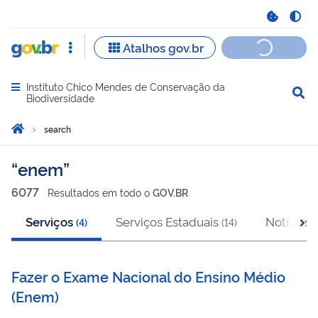
Instituto Chico Mendes de Conservação da
Abrir menu principal de navegação
Biodiversidade
Você está aqui:
Inicio
search
search
enem
6077
Resultado
s
em
todo o
GOV.BR
Serviços
Serviços Estaduais
Notícias
(
4
)
(
14
)
(
Fazer o Exame Nacional do Ensino Médio
(
Enem
)