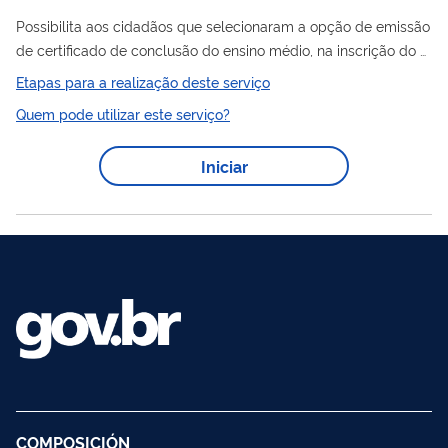
Possibilita aos cidadãos que selecionaram a opção de emissão
de certificado de conclusão do ensino médio, na inscrição do
ENEM
, emitir um certificado.
Etapas para a realização deste serviço
Quem pode utilizar este serviço?
Iniciar
COMPOSICIÓN