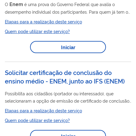
Enem
O
é uma prova do Governo Federal que avalia o
desempenho individual dos participantes. Para quem já tem o
certificado de nível médio (ou vai tirar o certificado neste ano),
Etapas para a realização deste serviço
ele serve para: acessar as universidades no Brasil (Sisu e
Quem pode utilizar este serviço?
Enem
Prouni) e em Portugal (
Portugal ); solicitar
financiamento e apoio estudantil (veja Fies e Prouni). Você
Iniciar
Enem
também pode fazer o
se quiser apenas testar seus
conhecimentos. Os resultados de todas as provas são
importantes para gerar os...
Solicitar certificação de conclusão do
ensino médio - ENEM, junto ao IFS
(
ENEM
)
Possibilita aos cidadãos (portador ou interessado), que
selecionaram a opção de emissão de certificado de conclusão
ENEM
do ensino médio, na inscrição do
, e escolheram o
Etapas para a realização deste serviço
Instituto Federal de Educação, Ciência e Tecnologia de Sergipe
Quem pode utilizar este serviço?
para receber, de forma eletrônica, a certificação , sem a
necessidade de se deslocarem fisicamente até os Campi e,
Iniciar