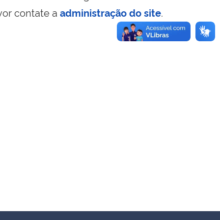
vor contate a
administração do site
.