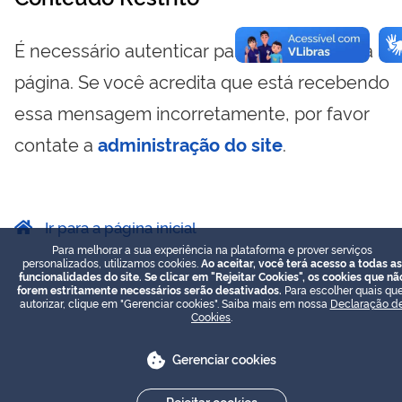
É necessário autenticar para visualizar essa
página. Se você acredita que está recebendo
essa mensagem incorretamente, por favor
contate a
administração do site
.
Ir para a página inicial
Para melhorar a sua experiência na plataforma e prover serviços
personalizados, utilizamos cookies.
Ao aceitar, você terá acesso a todas as
funcionalidades do site. Se clicar em "Rejeitar Cookies", os cookies que nã
forem estritamente necessários serão desativados.
Para escolher quais que
autorizar, clique em "Gerenciar cookies". Saiba mais em nossa
Declaração d
Cookies
.
Gerenciar cookies
Rejeitar cookies