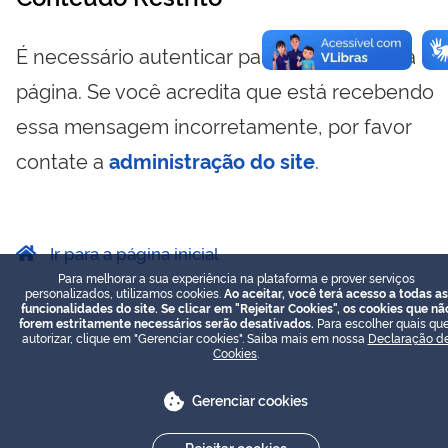
É necessário autenticar para visualizar essa
página. Se você acredita que está recebendo
essa mensagem incorretamente, por favor
contate a
administração do site
.
Ir para a página inicial
Para melhorar a sua experiência na plataforma e prover serviços
personalizados, utilizamos cookies.
Ao aceitar, você terá acesso a todas as
funcionalidades do site. Se clicar em "Rejeitar Cookies", os cookies que nã
forem estritamente necessários serão desativados.
Para escolher quais que
autorizar, clique em "Gerenciar cookies". Saiba mais em nossa
Declaração d
Cookies
.
Gerenciar cookies
Rejeitar cookies