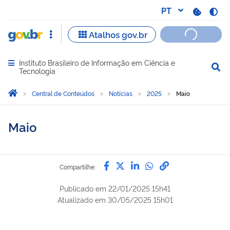
Instituto Brasileiro de Informação em Ciência e
Abrir menu principal de navegação
Tecnologia
Você está aqui:
Página Inicial
Central de Conteúdos
Notícias
2025
Maio
Maio
Compartilhe por Facebook
Compartilhe por Twitter
Compartilhe por Lin
Compartilhe por
link para Copi
Compartilhe:
Publicado em
22/01/2025 15h41
Atualizado em
30/05/2025 15h01