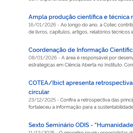
Ampla produção científica e técnica
16/01/2026
-
Ao longo do ano, a Cotec contrib
de livros, capítulos, artigos, relatórios técnicos
Coordenação de Informação Científic
08/01/2026
-
A área é responsável por desenvol
estratégicas
COTEA/Ibict apresenta retrospectiv
circular
23/12/2025
-
Confira a retrospectiva das prin
fortaleceu a informação para a sustentabilida
inventários. A COTEA também promoveu eventos,
projetos e programas institucionais voltados a
Sexto Seminário ODIS - “Humanidades
11/12/2025
-
O encontro reuniu especialistas de