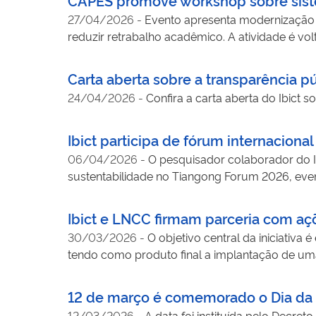
27/04/2026
-
Evento apresenta modernização d
reduzir retrabalho acadêmico. A atividade é vo
científica.
Carta aberta sobre a transparência p
24/04/2026
-
Confira a carta aberta do Ibict 
Ibict participa de fórum internacion
06/04/2026
-
O pesquisador colaborador do I
sustentabilidade no Tiangong Forum 2026, even
Ibict e LNCC firmam parceria com açõ
30/03/2026
-
O objetivo central da iniciativa
tendo como produto final a implantação de uma 
12 de março é comemorado o Dia da Bi
12/03/2026
-
A data foi instituída pelo Decr