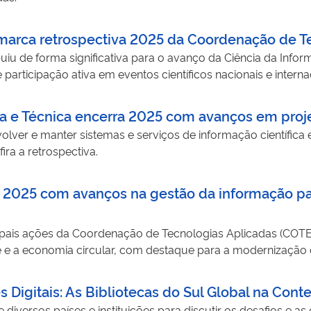
 marca retrospectiva 2025 da Coordenação de T
uiu de forma significativa para o avanço da Ciência da Inf
 e participação ativa em eventos científicos nacionais e interna
a e Técnica encerra 2025 com avanços em proje
ver e manter sistemas e serviços de informação científica e b
 em Ciência Aberta no Instituto. Confira a retrospectiva.
a 2025 com avanços na gestão da informação pa
cipais ações da Coordenação de Tecnologias Aplicadas (COTE
de e a economia circular, com destaque para a modernização 
 firmou parcerias estratégicas, ampliou sua atuação em re
o uso qualificado de dados ambientais.
 Digitais: As Bibliotecas do Sul Global na Co
 diversos países e instituições para discutir os desafios e a