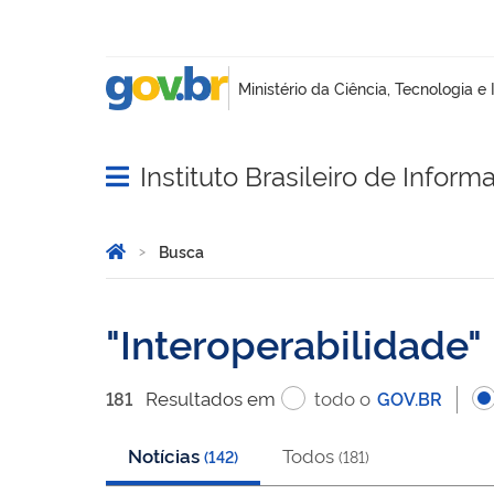
Instituto Brasileiro de Infor
Abrir menu principal de navegação
Você está aqui:
Página Inicial
Busca
Busca
Interoperabilidade
Resultado
s
em
todo o
181
GOV.BR
Notícias
Todos
(
142
)
(
181
)