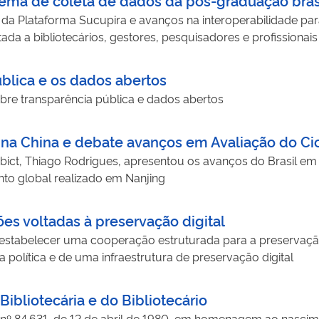
a Plataforma Sucupira e avanços na interoperabilidade para
ltada a bibliotecários, gestores, pesquisadores e profission
ública e os dados abertos
sobre transparência pública e dados abertos
al na China e debate avanços em Avaliação do Ci
bict, Thiago Rodrigues, apresentou os avanços do Brasil em
to global realizado em Nanjing
es voltadas à preservação digital
 é estabelecer uma cooperação estruturada para a preservaçã
política e de uma infraestrutura de preservação digital
bliotecária e do Bibliotecário
eto nº 84.631, de 12 de abril de 1980, em homenagem ao nasc