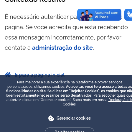
É necessário autenticar para visualizar essa
página. Se você acredita que está recebendo
essa mensagem incorretamente, por favor
contate a
administração do site
.
Ir para a página inicial
Para melhorar a sua experiência na plataforma e prover serviços
personalizados, utilizamos cookies.
Ao aceitar, você terá acesso a todas as
funcionalidades do site. Se clicar em "Rejeitar Cookies", os cookies que nã
forem estritamente necessários serão desativados.
Para escolher quais que
autorizar, clique em "Gerenciar cookies". Saiba mais em nossa
Declaração d
Cookies
.
Gerenciar cookies
Rejeitar cookies